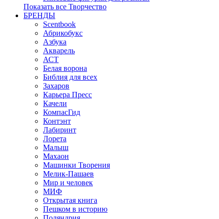
Показать все Творчество
БРЕНДЫ
Scentbook
Абрикобукс
Азбука
Акварель
АСТ
Белая ворона
Библия для всех
Захаров
Карьера Пресс
Качели
КомпасГид
Контэнт
Лабиринт
Лорета
Малыш
Махаон
Машинки Творения
Мелик-Пашаев
Мир и человек
МИФ
Открытая книга
Пешком в историю
Поляндрия