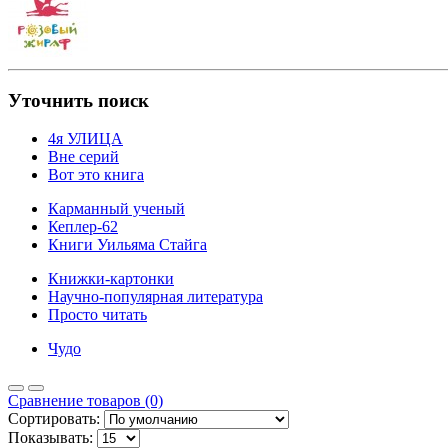
Уточнить поиск
4я УЛИЦА
Вне серий
Вот это книга
Карманный ученый
Кеплер-62
Книги Уильяма Стайга
Книжки-картонки
Научно-популярная литература
Просто читать
Чудо
Сравнение товаров (0)
Сортировать:
Показывать: