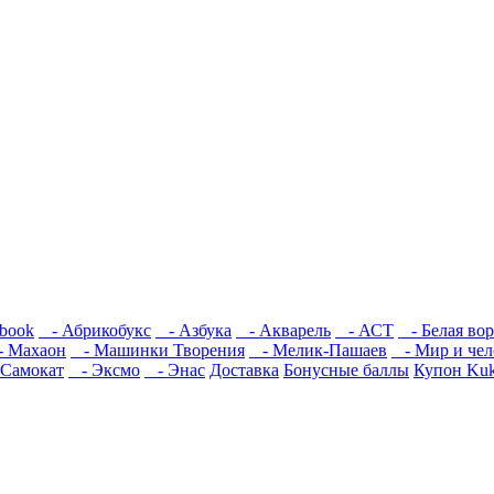
book
- Абрикобукс
- Азбука
- Акварель
- АСТ
- Белая во
 Махаон
- Машинки Творения
- Мелик-Пашаев
- Мир и че
Самокат
- Эксмо
- Энас
Доставка
Бонусные баллы
Купон Kuk