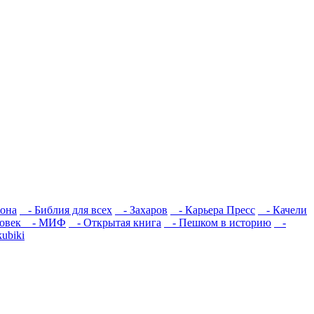
рона
- Библия для всех
- Захаров
- Карьера Пресс
- Качели
ловек
- МИФ
- Открытая книга
- Пешком в историю
-
ubiki