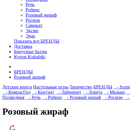
Речь
Робинс
Розовый жираф
Росмэн
Самокат
Эксмо
Энас
Показать все БРЕНДЫ
Доставка
Бонусные баллы
Купон Kukubiki
БРЕНДЫ
Розовый жираф
Детские книги
Настольные игры
Творчество
БРЕНДЫ
- Scent
- КомпасГид
- Контэнт
- Лабиринт
- Лорета
- Малыш
-
Поляндрия
- Речь
- Робинс
- Розовый жираф
- Росмэн
- 
Розовый жираф